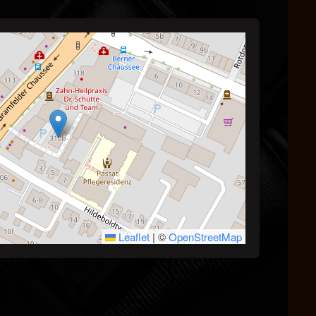
ente.
Leaflet
|
©
OpenStreetMap