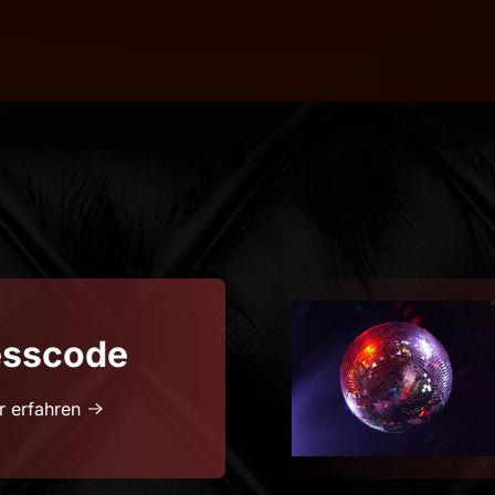
esscode
 erfahren