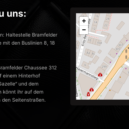
u uns:
+
−
ln: Haltestelle Bramfelder
 mit den Buslinien 8, 18
e Bramfelder Chaussee 312
f einem Hinterhof
andelt euer Verlangen in reale Mom
Gazelle“ und dem
n könnt ihr auf dem
n den Seitenstraßen.