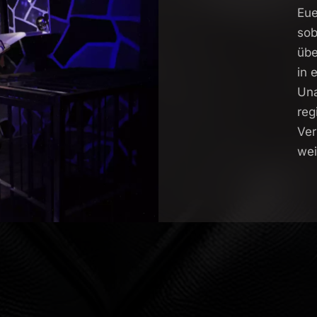
Eue
sob
übe
in 
Un
reg
Ver
wei