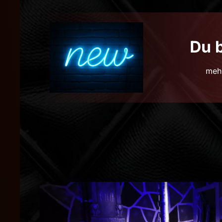
Du b
mehr