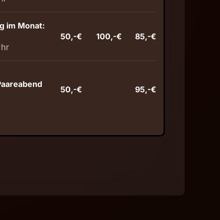
g im Monat:
50,-€
100,-€
85,-€
Uhr
 Paareabend
50,-€
95,-€