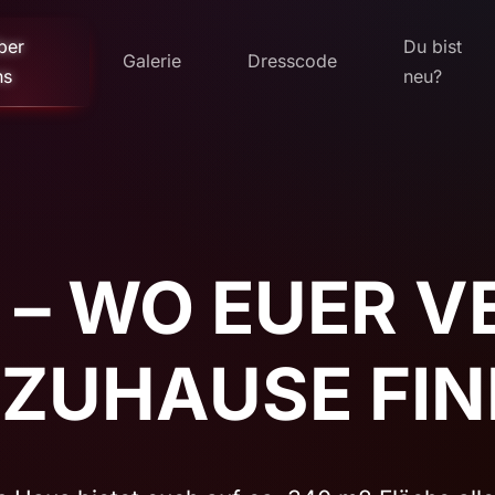
ber
Du bist
Galerie
Dresscode
ns
neu?
– WO EUER 
 ZUHAUSE FI