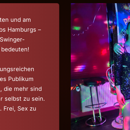
sten und am
ubs Hamburgs –
 Swinger-
u bedeuten!
lungsreichen
tes Publikum
 die mehr sind
hr selbst zu sein.
. Frei, Sex zu