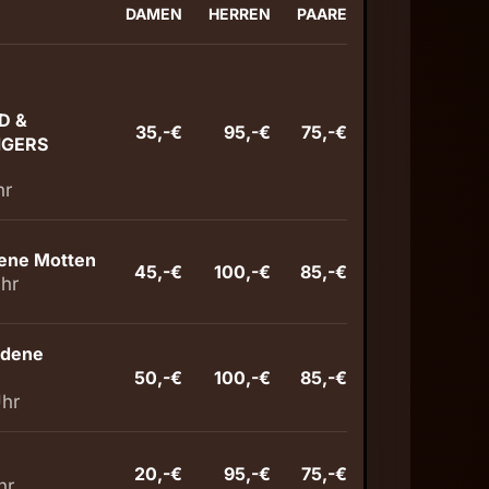
DAMEN
HERREN
PAARE
D &
35,-€
95,-€
75,-€
NGERS
hr
dene Motten
45,-€
100,-€
85,-€
hr
edene
50,-€
100,-€
85,-€
Uhr
20,-€
95,-€
75,-€
hr