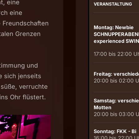
t, eine
VERANSTALTUNG
ch eine
e Freundschaften
Montag: Newbie
talen Grenzen
SCHNUPPERABEN
experienced SWI
17:00 bis 22:00 U
stimmung und
Freitag: verschie
 sich jenseits
20:00 bis 02:00 U
 süße, verruchte
s Ohr flüstert.
Samstag: verschi
Motten
20:00 bis 03:00 
Sonntag: FKK - Bi
16:00 bis 22:00 U